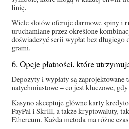
linię.
Wiele slotów oferuje darmowe spiny i
uruchamiane przez określone kombinacj
doświadczyć serii wypłat bez długiego
grami.
6. Opcje płatności, które utrzymuj
Depozyty i wypłaty są zaprojektowane t
natychmiastowe – co jest kluczowe, gdy
Kasyno akceptuje główne karty kredytowe
PayPal i Skrill, a także kryptowaluty, tak
Ethereum. Każda metoda ma różne czasy 