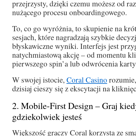
przejrzysty, dzięki czemu możesz od raz
nużącego procesu onboardingowego.
To, co go wyróżnia, to skupienie na kró
sesjach, które nagradzają szybkie decyzj
błyskawiczne wyniki. Interfejs jest prz
natychmiastową akcję – od momentu kli
pierwszego spin’a lub odwrócenia karty
W swojej istocie,
Coral Casino
rozumie,
dzisiaj cieszy się z ekscytacji na kliknię
2. Mobile‑First Design – Graj kied
gdziekolwiek jesteś
Większość graczy Coral korzysta ze sm