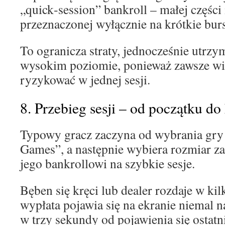
„quick‑session” bankroll – małej częśc
przeznaczonej wyłącznie na krótkie burs
To ogranicza straty, jednocześnie utrzy
wysokim poziomie, ponieważ zawsze wies
ryzykować w jednej sesji.
8. Przebieg sesji – od początku do
Typowy gracz zaczyna od wybrania gry z
Games”, a następnie wybiera rozmiar z
jego bankrollowi na szybkie sesje.
Bęben się kręci lub dealer rozdaje w kil
wypłata pojawia się na ekranie niemal 
w trzy sekundy od pojawienia się ostat