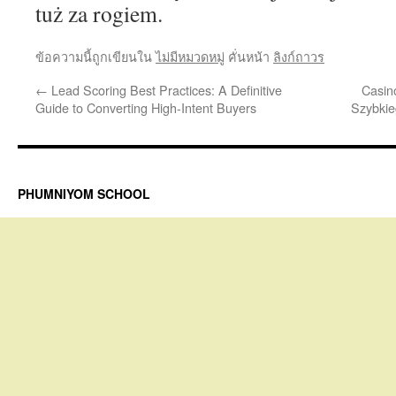
tuż za rogiem.
ข้อความนี้ถูกเขียนใน
ไม่มีหมวดหมู่
คั่นหน้า
ลิงก์ถาวร
←
Lead Scoring Best Practices: A Definitive
Casin
Guide to Converting High-Intent Buyers
Szybkie
PHUMNIYOM SCHOOL