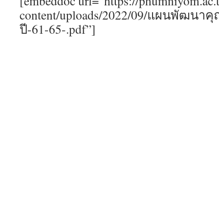
[embeddoc url=”https://phumniyom.ac.
content/uploads/2022/09/แผนพัฒนา
ปี-61-65-.pdf”]