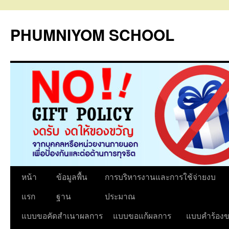
PHUMNIYOM SCHOOL
ข้าม
หน้า
ข้อมูลพื้น
การบริหารงานและการใช้จ่ายงบ
ไป
แรก
ฐาน
ประมาณ
ยัง
แบบขอคัดสำเนาผลการ
แบบขอแก้ผลการ
แบบคำร้องข