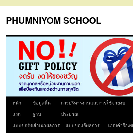
PHUMNIYOM SCHOOL
ข้าม
หน้า
ข้อมูลพื้น
การบริหารงานและการใช้จ่ายงบ
ไป
แรก
ฐาน
ประมาณ
ยัง
แบบขอคัดสำเนาผลการ
แบบขอแก้ผลการ
แบบคำร้องข