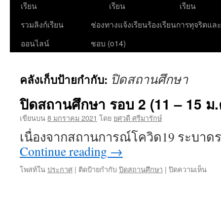
เนื้อหา
เรียน
เรียน
เรียน
รวมลิงก์เรียน
ช่องทางแจ้งเรียนร้องเรียนการทุจริตแล
ออนไลน์
ชอบ (o14)
ปิดสถานศึกษา
คลังเก็บป้ายกำกับ:
ปิดสถานศึกษา รอบ 2 (11 – 15 ม.
เขียนบน
8 มกราคม 2021
โดย
ยศวดี ศรีมารักษ์
เนื่องจากสถานการณ์โควิด19 ระบาด
Continue reading
→
บน
โพสท์ใน
ประกาศ
|
ติดป้ายกำกับ
ปิดสถานศึกษา
|
ปิดความเห็น
ปิด
สถา
ศึกษ
รอบ
2