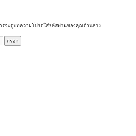
่ การจะดูบทความโปรดใส่รหัสผ่านของคุณด้านล่าง