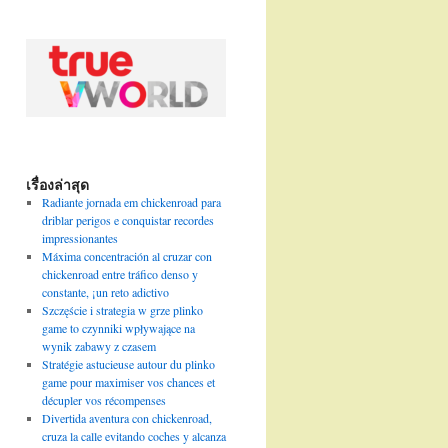
เรื่องล่าสุด
Radiante jornada em chickenroad para
driblar perigos e conquistar recordes
impressionantes
Máxima concentración al cruzar con
chickenroad entre tráfico denso y
constante, ¡un reto adictivo
Szczęście i strategia w grze plinko
game to czynniki wpływające na
wynik zabawy z czasem
Stratégie astucieuse autour du plinko
game pour maximiser vos chances et
décupler vos récompenses
Divertida aventura con chickenroad,
cruza la calle evitando coches y alcanza