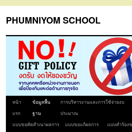
PHUMNIYOM SCHOOL
ข้าม
หน้า
ข้อมูลพื้น
การบริหารงานและการใช้จ่ายงบ
ไป
แรก
ฐาน
ประมาณ
ยัง
แบบขอคัดสำเนาผลการ
แบบขอแก้ผลการ
แบบคำร้องข