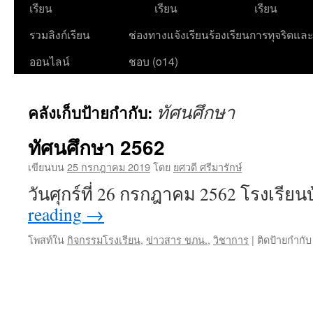
เนื้อหา
เรียน
เรียน
เรียน
รวมลิงก์เรียน
ช่องทางแจ้งเรียนร้องเรียนการทุจริตแล
ออนไลน์
ชอบ (o14)
ทัศนศึกษา
คลังเก็บป้ายกำกับ:
ทัศนศึกษา 2562
เขียนบน
25 กรกฎาคม 2019
โดย
ยศวดี ศรีมารักษ์
วันศุกร์ที่ 26 กรกฎาคม 2562 โรงเรีย
reading
→
โพสท์ใน
กิจกรรมโรงเรียน
,
ข่าวสาร ขภน.
,
วิชาการ
|
ติดป้ายกำกับ