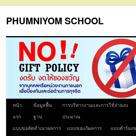
PHUMNIYOM SCHOOL
ข้าม
หน้า
ข้อมูลพื้น
การบริหารงานและการใช้จ่ายงบ
ไป
แรก
ฐาน
ประมาณ
ยัง
แบบขอคัดสำเนาผลการ
แบบขอแก้ผลการ
แบบคำร้องข