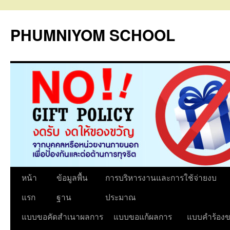
PHUMNIYOM SCHOOL
ข้าม
หน้า
ข้อมูลพื้น
การบริหารงานและการใช้จ่ายงบ
ไป
แรก
ฐาน
ประมาณ
ยัง
แบบขอคัดสำเนาผลการ
แบบขอแก้ผลการ
แบบคำร้องข