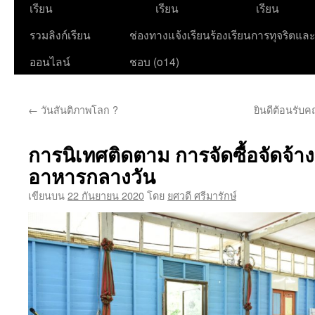
เนื้อหา
เรียน
เรียน
เรียน
รวมลิงก์เรียน
ช่องทางแจ้งเรียนร้องเรียนการทุจริตแล
ออนไลน์
ชอบ (o14)
←
วันสันติภาพโลก ?️
ยินดีต้อนรับค
การนิเทศติดตาม การจัดซื้อจัดจ้
อาหารกลางวัน
เขียนบน
22 กันยายน 2020
โดย
ยศวดี ศรีมารักษ์