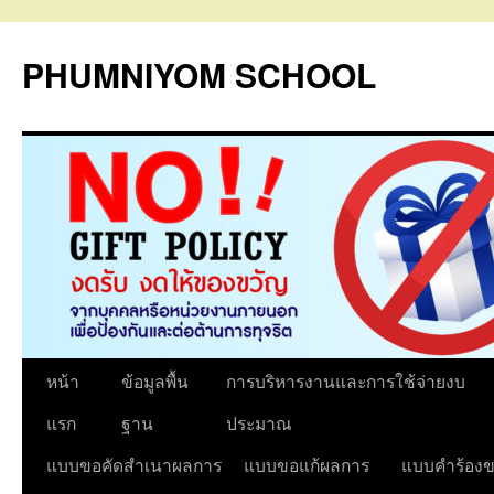
PHUMNIYOM SCHOOL
ข้าม
หน้า
ข้อมูลพื้น
การบริหารงานและการใช้จ่ายงบ
ไป
แรก
ฐาน
ประมาณ
ยัง
แบบขอคัดสำเนาผลการ
แบบขอแก้ผลการ
แบบคำร้องข