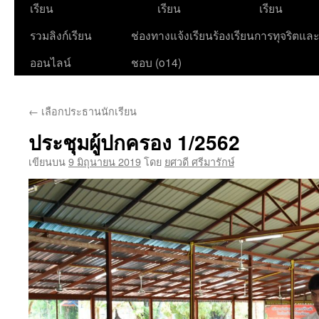
เนื้อหา
เรียน
เรียน
เรียน
รวมลิงก์เรียน
ช่องทางแจ้งเรียนร้องเรียนการทุจริตแล
ออนไลน์
ชอบ (o14)
←
เลือกประธานนักเรียน
ประชุมผู้ปกครอง 1/2562
เขียนบน
9 มิถุนายน 2019
โดย
ยศวดี ศรีมารักษ์