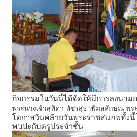
กิจกรรมในวันนี้ได้จัดให้มีการลงนา
พระนางเจ้าสุทิดา พัชรสุธาพิมลลักษณ พร
โอกาสวันคล้ายวันพระราชสมภพทั้งนี้ไ
พบปะกับครูประจำชั้น