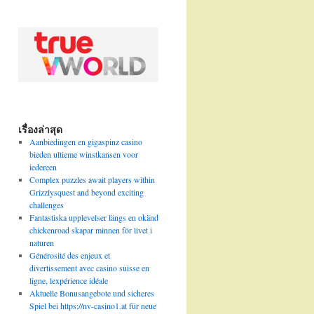
เรื่องล่าสุด
Aanbiedingen en gigaspinz casino
bieden ultieme winstkansen voor
iedereen
Complex puzzles await players within
Grizzlysquest and beyond exciting
challenges
Fantastiska upplevelser längs en okänd
chickenroad skapar minnen för livet i
naturen
Générosité des enjeux et
divertissement avec casino suisse en
ligne, lexpérience idéale
Aktuelle Bonusangebote und sicheres
Spiel bei https://nv-casino1.at für neue