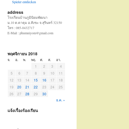
Spieler entdecken
address
โรงเรียนบ้านภูมินิยมพัฒนา
ม.10 ต.ตาตุม อ.สังขะ จ.สุรินทร์ 32150
โทร : 085-0432717
E-Mail : phumniyom@gmail.com
พฤศจิกายน 2018
จ.
อ.
พ.
พฤ.
ศ.
ส.
อา.
1
2
3
4
5
6
7
8
9
10
11
12
13
14
15
16
17
18
19
20
21
22
23
24
25
26
27
28
29
30
ธ.ค. »
แจ้งเรื่องร้องเรียน