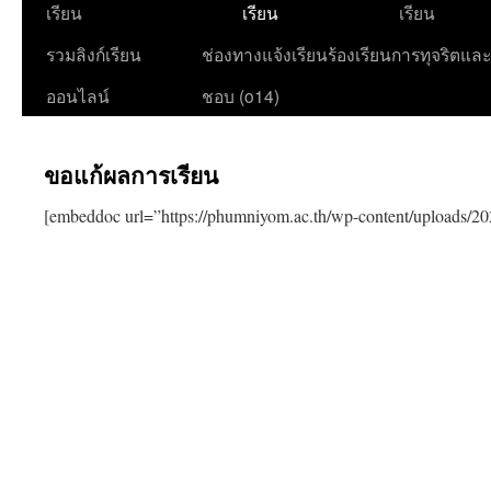
เนื้อหา
เรียน
เรียน
เรียน
รวมลิงก์เรียน
ช่องทางแจ้งเรียนร้องเรียนการทุจริตแล
ออนไลน์
ชอบ (o14)
ขอแก้ผลการเรียน
[embeddoc url=”https://phumniyom.ac.th/wp-content/uploads/