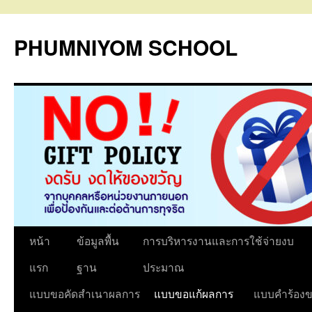
PHUMNIYOM SCHOOL
ข้าม
หน้า
ข้อมูลพื้น
การบริหารงานและการใช้จ่ายงบ
ไป
แรก
ฐาน
ประมาณ
ยัง
แบบขอคัดสำเนาผลการ
แบบขอแก้ผลการ
แบบคำร้องข